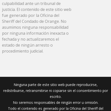
culpabilidad ante un tribunal de
justicia. El contenido de este sitio web
fue generado por la Oficina del
Sheriff del Condado de Orange. No
asumimos ninguna responsabilidad
por ninguna información inexacta o
fechada y no actualizaremos el
estado de ningún arresto o
procedimiento judicial.
Ninguna parte de este sitio web puede reproducirse,
redistribuirse, retransmitirse ni copiarse sin el consentimiento por
escrito.
No seremos responsables de ningún error u omisión.
Todo el contenido es generado por la Oficina del Sheriff del