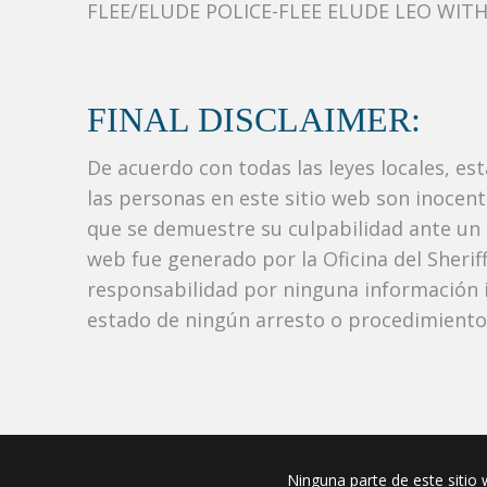
FLEE/ELUDE POLICE-FLEE ELUDE LEO WITH
FINAL DISCLAIMER:
De acuerdo con todas las leyes locales, es
las personas en este sitio web son inocen
que se demuestre su culpabilidad ante un tr
web fue generado por la Oficina del Sher
responsabilidad por ninguna información i
estado de ningún arresto o procedimiento j
Ninguna parte de este sitio w